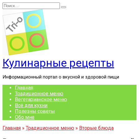
Перейти
Search
к
for:
содержанию
Кулинарные рецепты
Информационный портал о вкусной и здоровой пищи
Главная
Традиционное меню
Вегетарианское меню
Всё для кухни
Полезны советы
Обо мне
Главная
»
Традиционное меню
»
Вторые блюда