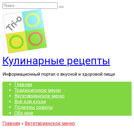
Перейти
Search
к
for:
содержанию
Кулинарные рецепты
Информационный портал о вкусной и здоровой пищи
Главная
Традиционное меню
Вегетарианское меню
Всё для кухни
Полезны советы
Обо мне
Главная
»
Вегетарианское меню