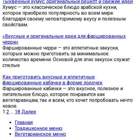
Тыквенный хумус: оригинальный рецепт и свежие идеи
Хумус — это классическое блюдо арабской кухни,
которое приобрело популярность во всем мире
благодаря своему неповторимому вкусу и полезным
свойствам.
«Вкусные и оригинальные идеи для фаршированных
черри»
Фаршированные черри — это аппетитные закуски,
которые можно приготовить за минимальное
количество времени. Основой для этих закусок служат
спелые
Как приготовить вкусные и аппетитные
фаршированные кабачки в форме лодочек
Фаршированные кабачки — это вкусное, полезное и
питательное блюдо, которое понравится как
вегетарианцам, так и всем, кто хочет попробовать нечто
новое.
Пагинация
1
2
…
18
Далее
записей
Главная
Традиционное меню
Вегетарианское меню