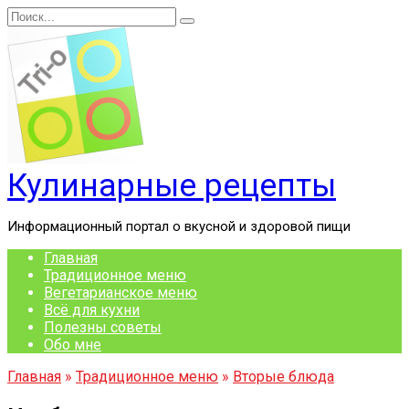
Перейти
Search
к
for:
содержанию
Кулинарные рецепты
Информационный портал о вкусной и здоровой пищи
Главная
Традиционное меню
Вегетарианское меню
Всё для кухни
Полезны советы
Обо мне
Главная
»
Традиционное меню
»
Вторые блюда