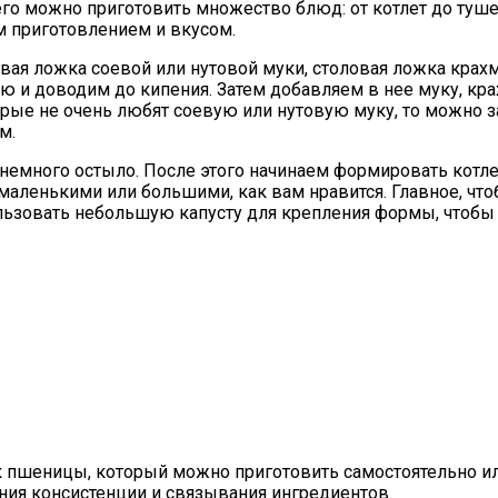
его можно приготовить множество блюд: от котлет до туш
ым приготовлением и вкусом.
овая ложка соевой или нутовой муки, столовая ложка крах
лю и доводим до кипения. Затем добавляем в нее муку, кр
оторые не очень любят соевую или нутовую муку, то можно
м.
оно немного остыло. После этого начинаем формировать ко
 маленькими или большими, как вам нравится. Главное, ч
ьзовать небольшую капусту для крепления формы, чтобы и
ок пшеницы, который можно приготовить самостоятельно ил
ния консистенции и связывания ингредиентов.