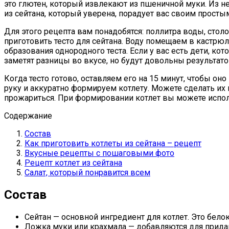
это глютен, который извлекают из пшеничной муки. Из н
из сейтана, который уверена, порадует вас своим прост
Для этого рецепта вам понадобятся: поллитра воды, стол
приготовить тесто для сейтана. Воду помещаем в кастрю
образования однородного теста. Если у вас есть дети, к
заметят разницы во вкусе, но будут довольны результато
Когда тесто готово, оставляем его на 15 минут, чтобы 
руку и аккуратно формируем котлету. Можете сделать их
прожариться. При формировании котлет вы можете испол
Содержание
Состав
Как приготовить котлеты из сейтана – рецепт
Вкусные рецепты с пошаговыми фото
Рецепт котлет из сейтана
Салат, который понравится всем
Состав
Сейтан — основной ингредиент для котлет. Это бел
Ложка муки или крахмала — добавляются для прида