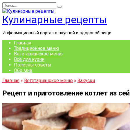
Перейти
Search
к
for:
содержанию
Кулинарные рецепты
Информационный портал о вкусной и здоровой пищи
Главная
Традиционное меню
Вегетарианское меню
Всё для кухни
Полезны советы
Обо мне
Главная
»
Вегетарианское меню
»
Закуски
Рецепт и приготовление котлет из сей