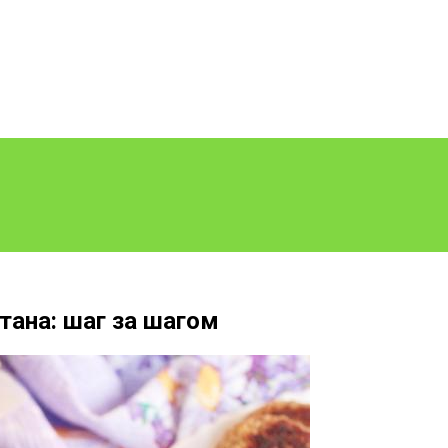
тана: шаг за шагом