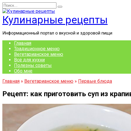
Перейти
Search
к
for:
содержанию
Кулинарные рецепты
Информационный портал о вкусной и здоровой пищи
Главная
Традиционное меню
Вегетарианское меню
Всё для кухни
Полезны советы
Обо мне
Главная
»
Вегетарианское меню
»
Первые блюда
Рецепт: как приготовить суп из крап