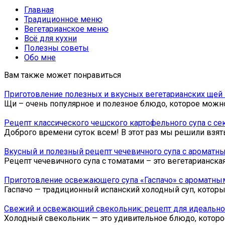
Главная
Традиционное меню
Вегетарианское меню
Всё для кухни
Полезны советы
Обо мне
Вам также может понравиться
Приготовление полезных и вкусных вегетарианских щей
Щи – очень популярное и полезное блюдо, которое можн
Рецепт классического чешского картофельного супа с се
Доброго времени суток всем! В этот раз мы решили взят
Вкусный и полезный рецепт чечевичного супа с ароматн
Рецепт чечевичного супа с томатами – это вегетарианска
Приготовление освежающего супа «Гаспачо» с ароматны
Гаспачо — традиционный испанский холодный суп, которы
Свежий и освежающий свекольник: рецепт для идеально
Холодный свекольник — это удивительное блюдо, котор