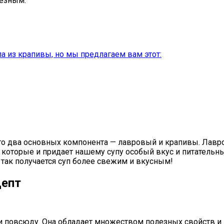
лезным.
па из крапивы, но мы предлагаем вам этот:
го два основных компонента — лавровый и крапивы. Лавр
которые и придает нашему супу особый вкус и питательны
, так получается суп более свежим и вкусным!
цепт
ки повсюду. Она обладает множеством полезных свойств и