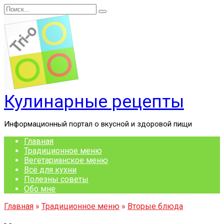
Перейти
Search
к
for:
содержанию
Кулинарные рецепты
Информационный портал о вкусной и здоровой пищи
Главная
Традиционное меню
Вегетарианское меню
Всё для кухни
Полезны советы
Обо мне
Главная
»
Традиционное меню
»
Вторые блюда