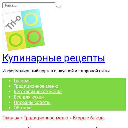
Перейти
Search
к
for:
содержанию
Кулинарные рецепты
Информационный портал о вкусной и здоровой пищи
Главная
Традиционное меню
Вегетарианское меню
Всё для кухни
Полезны советы
Обо мне
Главная
»
Традиционное меню
»
Вторые блюда