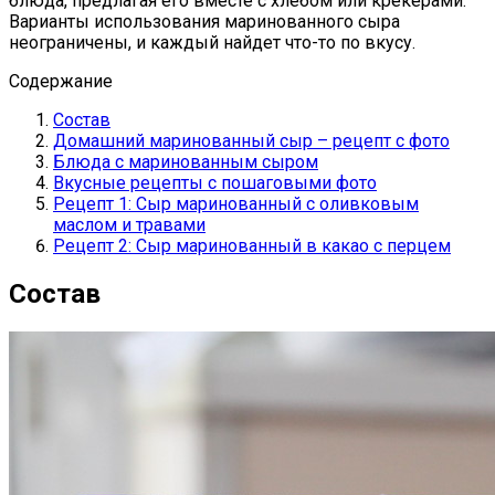
блюда, предлагая его вместе с хлебом или крекерами.
Варианты использования маринованного сыра
неограничены, и каждый найдет что-то по вкусу.
Содержание
Состав
Домашний маринованный сыр – рецепт с фото
Блюда с маринованным сыром
Вкусные рецепты с пошаговыми фото
Рецепт 1: Сыр маринованный с оливковым
маслом и травами
Рецепт 2: Сыр маринованный в какао с перцем
Состав