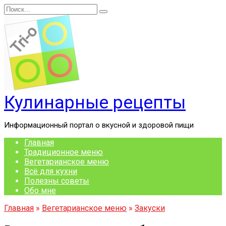
Перейти
Search
к
for:
содержанию
Кулинарные рецепты
Информационный портал о вкусной и здоровой пищи
Главная
Традиционное меню
Вегетарианское меню
Всё для кухни
Полезны советы
Обо мне
Главная
»
Вегетарианское меню
»
Закуски